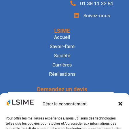
01 39 11 32 81
Suivez-nous
LSIME
Accueil
Savoir-faire
Société
Carrières
Réalisations
Demandez un devis
N
o
Gérer le consentement
m
E
*
n
t
Pour offrir les meilleures expériences, nous utilisons des technologies
T
r
telles que les cookies pour stocker et/ou accéder aux informations des
é
e
appareils. Le fait de consentir à ces technologies nous permettra de traiter